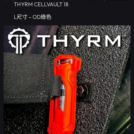
THYRM CELLVAULT 18
L尺寸 – OD綠色