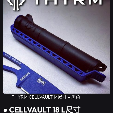
THYRM CELLVAULT M尺寸 – 黑色
● CELLVAULT 18 L尺寸