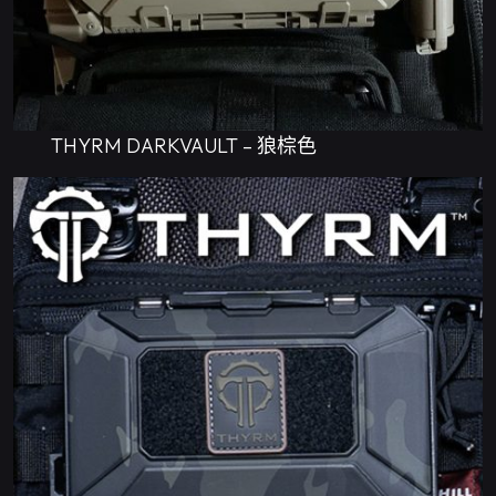
THYRM DARKVAULT – 狼棕色