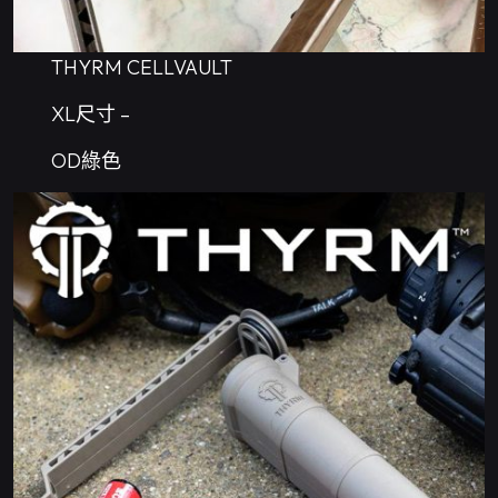
THYRM CELLVAULT
XL尺寸 –
OD綠色