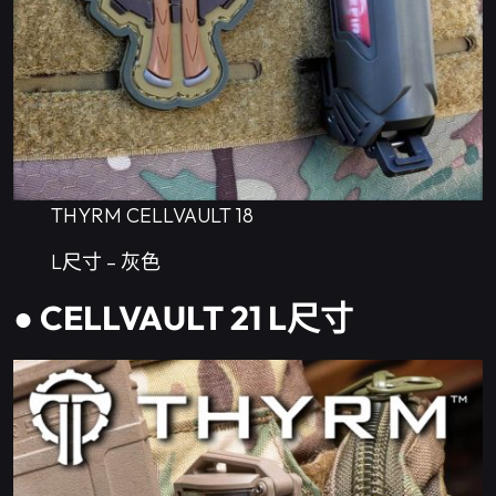
THYRM CELLVAULT 18
L尺寸 – 灰色
● CELLVAULT 21 L尺寸