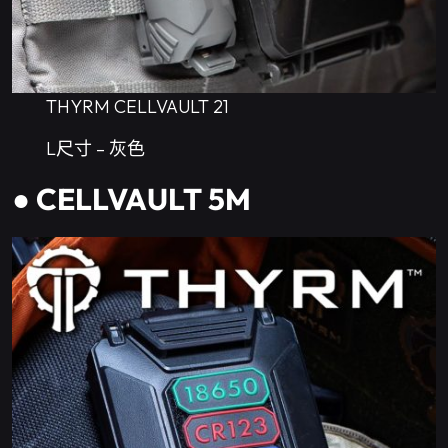
THYRM CELLVAULT 21
L尺寸 – 灰色
● CELLVAULT 5M