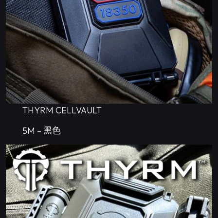
THYRM CELLVAULT
5M – 黑色