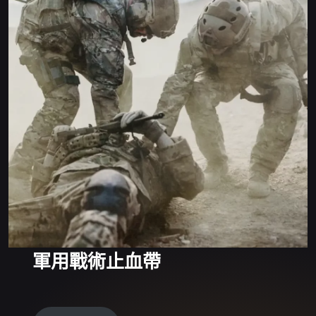
軍用戰術止血帶