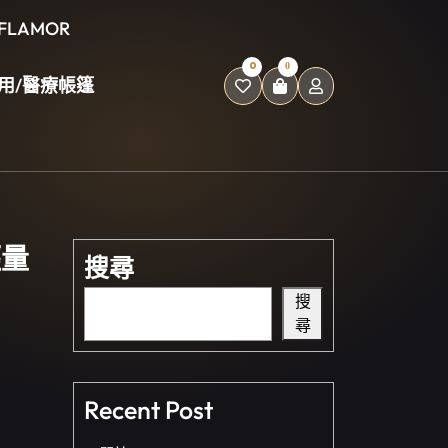
FLAMOR
0
0
軍用/醫療帳篷
輕量
搜尋
搜
尋
Recent Post