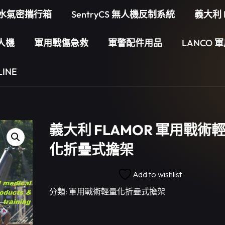
用防水氣密攜行箱
SentryCS 無人機反制系統
義大利 
人機
軍用戰傷急救
軍警配件用品
LANCO 
INE
義大利 FLAMOR 軍用戰術
化折疊式擔架
Add to wishlist
分類:
軍用戰術輕量化折疊式擔架